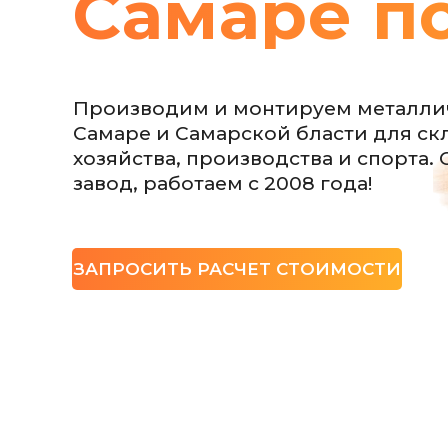
Самаре п
Спортивные
комплексы
Нижний Новгород и
Хоккейные
область
площадки
Теннисные корты
Производим и монтируем металлич
Манежи и картинг
Самара и область
Самаре и Самарской бласти для скл
Склады и логистика
хозяйства, производства и спорта.
Ангары для техники
завод, работаем с 2008 года!
Авиа- и
вертолётные
Производственные
ангары
Утеплённые и
ЗАПРОСИТЬ РАСЧЕТ СТОИМОСТИ
холодные
Гаражи и паркинги