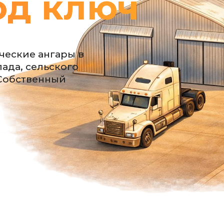
од ключ
еские ангары в
ада, сельского
 Собственный