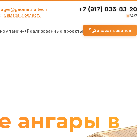
+7 (917) 036-83-2
ager@geometria.tech
н:
Самара и область
24/
•
Заказать звонок
 компании
Реализованные проекты
О нас
Отзывы клиентов
е ангары в